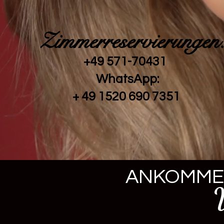
Zimmerreservierungen
+49 571-70431 ​
​ WhatsApp:
+ 49 1520 690 7351
ANKOMM
Wohl