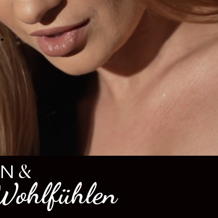
:
&
EN
fühlen