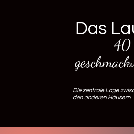
Das La
40 mode
geschmackvo
Die zentrale Lage zwis
den anderen Häusern